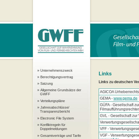
»
Unternehmenszweck
Links
»
Berechtigungsvertrag
Links zu deutschen Ve
»
Satzung
»
Allgemeine Grundsätze der
AGICOA Urheberrecht
GWFF
GEMA -
www.gema.de
»
Verteilungspläne
GÜFA - Gesellschaft 
»
Jahresabschlüsse/
Filmaufführungsrechte
Transparenzbericht
GVL - Gesellschaft zur
»
Electronic File System
Verwertungsgesellschaf
»
Konfliktregeln für
VFF - Verwertungsgese
Doppelmeldungen
VGF - Verwertungsgese
»
Gesamtverträge und Tarife