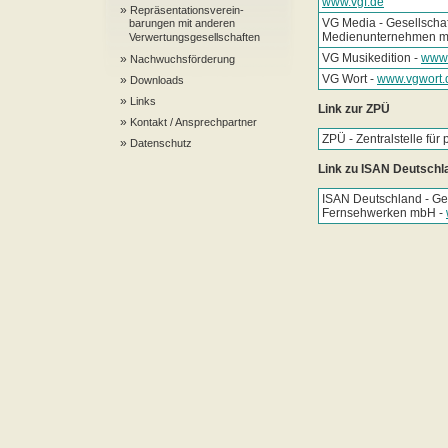
www.vgf.de
»
Repräsentationsverein-
VG Media - Gesellschaf
barungen mit anderen
Medienunternehmen m
Verwertungsgesellschaften
VG Musikedition -
www.
»
Nachwuchsförderung
VG Wort -
www.vgwort.
»
Downloads
»
Links
Link zur ZPÜ
»
Kontakt / Ansprechpartner
ZPÜ - Zentralstelle für
»
Datenschutz
Link zu ISAN Deutschl
ISAN Deutschland - Ges
Fernsehwerken mbH -